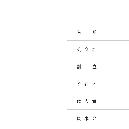
名前
英文名
創立
所在地
代表者
資本金