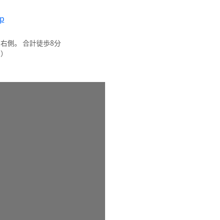
p
右側。 合計徒歩8分
り）