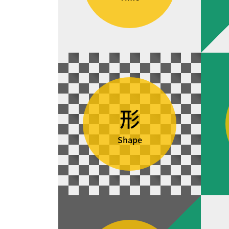
形
Shape