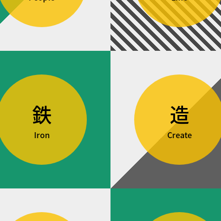
鉄
造
Iron
Create