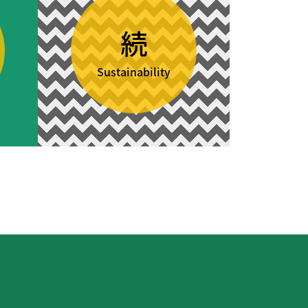
続
Sustainability