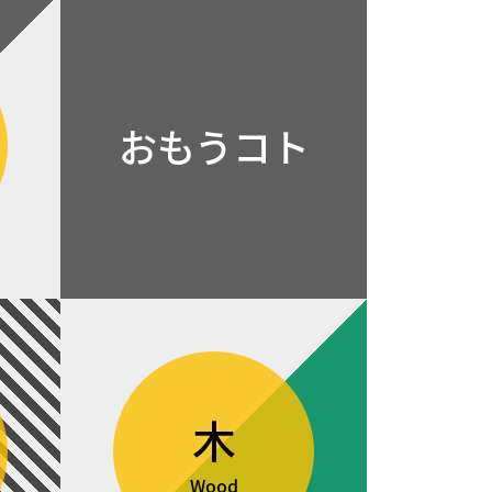
おもうコト
木
Wood