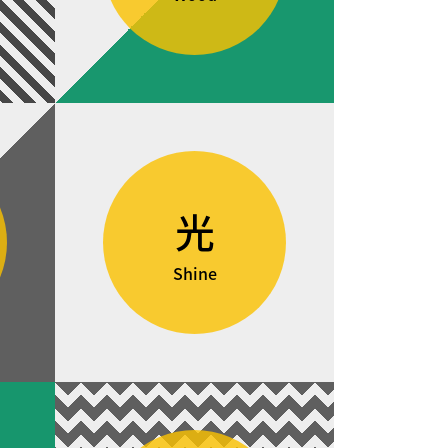
光
Shine