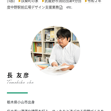
(S邸)
扶桑町の家
武蔵野市消防団第4分団
令和２年
度中野駅前広場デザイン支援業務
etc.
長 友彦
Tomohiko cho
栃木県小山市出身