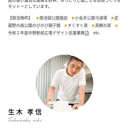
庇の長い瀟洒な建築を好み、ゆったりと過ごせる
空間づくりを
モットーとしています。
【担当物件】
南池袋公園施設
小金井公園弓道場
武
蔵野の森公園のびのび親子館
すくすく泉
真鶴の家
令和２年度中野駅前広場デザイン支援業務
etc.
生木 孝信
Takanobu oiki